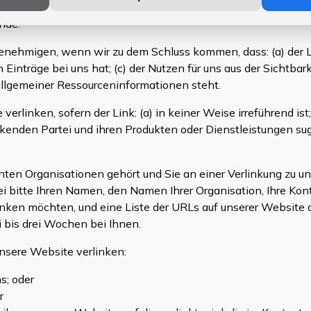
gsfirmen; und
nde.
enehmigen, wenn wir zu dem Schluss kommen, dass: (a) der 
n Einträge bei uns hat; (c) der Nutzen für uns aus der Sichtb
allgemeiner Ressourceninformationen steht.
rlinken, sofern der Link: (a) in keiner Weise irreführend ist
nden Partei und ihren Produkten oder Dienstleistungen sugge
en Organisationen gehört und Sie an einer Verlinkung zu uns
i bitte Ihren Namen, den Namen Ihrer Organisation, Ihre Kon
inken möchten, und eine Liste der URLs auf unserer Website a
 bis drei Wochen bei Ihnen.
nsere Website verlinken:
s; oder
r