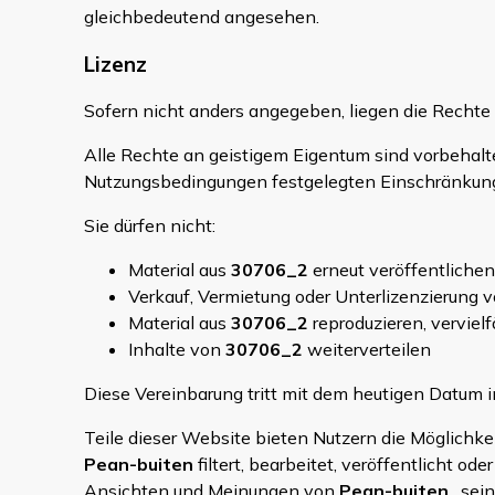
gleichbedeutend angesehen.
Lizenz
Sofern nicht anders angegeben, liegen die Rechte 
Alle Rechte an geistigem Eigentum sind vorbehalte
Nutzungsbedingungen festgelegten Einschränkun
Sie dürfen nicht:
Material aus
30706_2
erneut veröffentlichen
Verkauf, Vermietung oder Unterlizenzierung 
Material aus
30706_2
reproduzieren, vervielf
Inhalte von
30706_2
weiterverteilen
Diese Vereinbarung tritt mit dem heutigen Datum in
Teile dieser Website bieten Nutzern die Möglichk
Pean-buiten
filtert, bearbeitet, veröffentlicht 
Ansichten und Meinungen von
Pean-buiten
, sei