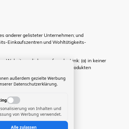
tes anderer gelisteter Unternehmen; und
ts-Einkaufszentren und Wohltätigkeits-
 Website verlinken, sofern der Link: (a) in keiner
er verlinkenden Partei und ihren Produkten
 Ihnen außerdem gezielte Werbung
unserer Datenschutzerklärung.
ing
rsonalisierung von Inhalten und
ssung von Werbung verwendet.
Alle zulassen