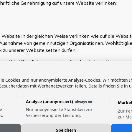
hriftliche Genehmigung auf unsere Website verlinken:
e Website in der gleichen Weise verlinken wie auf die Websi
 Ausnahme von gemeinnützigen Organisationen, Wohltätigkei
 zu unserer Website setzen dürfen.
auf Veröffentlichungen oder auf andere Informationen unserer
ing-, Unterstützungs- oder Genehmigungsbeziehung zwischen d
en Kontext der Website der verlinkenden Partei passt.
ale Cookies und nur anonymisierte Analyse-Cookies. Wir möchten
esucherdaten mit Werbenetzwerken teilen. Details finden Sie in 
Arten von Organisationen prüfen und genehmigen:
 Verbraucher und/oder Unternehmen;
Analyse (anonymisiert)
always on
Market
de
Nur anonymisierte Statistiken zur
Zur Pe
keitsorganisationen vertreten;
v.
Verbesserung der Leistung.
zur Me
Speichern