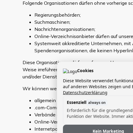
Folgende Organisationen dürfen ohne vorherige sc
Regierungsbehörden;
Suchmaschinen;
Nachrichtenorganisationen;
Online-Verzeichnisanbieter dürfen auf unser
Systemweit akkreditierte Unternehmen, mit
Spendenorganisationen, die keinen Hyperlink
Diese Organisationen dürfen auf unsere Homepage, 
Weise irreführend ist; (b) keine falsche Sponsor
Cookies
und/oder Dienstleistungen suggeriert; und (c) in d
Diese Website verwendet funktion
auf anderen Websites zeigen und B
Wir können weitere Linkanfragen von folgenden 
Datenschutzerklärung
allgemein bekannte Informationsquellen für
Essenziell
always on
.com-Community-Websites;
Erforderlich für die grundlegen
Verbände oder andere Gruppen, die Wohltätig
Funktion der Website. Immer akti
Online-Verzeichnisvertreiber;
Internetportale;
Kein Marketing