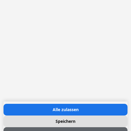
Sloep fahren
Segeln
Schwimmende Sauna
Umgebung
Naturhäuschen (2–8 Personen)
Wir stellen uns vor
Alle zulassen
Speichern
info@pean.nl